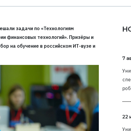
Н
решали задачи по «Технологиям
ии финансовых технологий». Призёры и
бор на обучение в российском ИТ-вузе и
7 а
Уни
спе
роб
22 
Уни