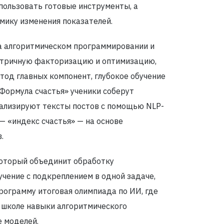
спользовать готовые инструменты, а
мику изменения показателей.
а алгоритмическом программировании и
матричную факторизацию и оптимизацию,
тод главных компонент, глубокое обучение
«Формула счастья» ученики соберут
ализируют тексты постов с помощью NLP-
— «индекс счастья» — на основе
.
который объединит обработку
учение с подкреплением в одной задаче,
рограмму итоговая олимпиада по ИИ, где
 школе навыки алгоритмического
е моделей.