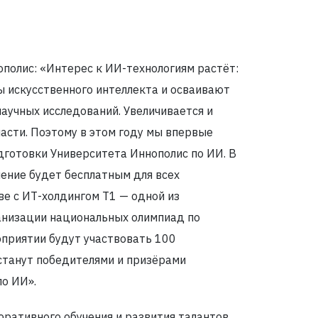
ополис: «Интерес к ИИ-технологиям растёт:
ы искусственного интеллекта и осваивают
научных исследований. Увеличивается и
ласти. Поэтому в этом году мы впервые
готовки Университета Иннополис по ИИ. В
ение будет бесплатным для всех
ве с ИТ-холдингом Т1 — одной из
анизации национальных олимпиад по
оприятии будут участвовать 100
станут победителями и призёрами
о ИИ».
оративного обучения и развития талантов