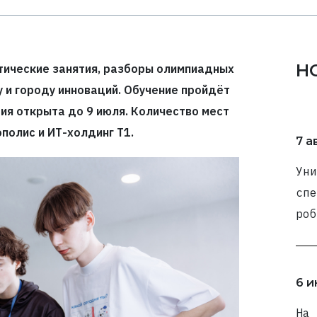
Н
тические занятия, разборы олимпиадных
у и городу инноваций. Обучение пройдёт
ция открыта до 9 июля. Количество мест
полис и ИТ-холдинг Т1.
7 а
Уни
спе
роб
6 и
На 