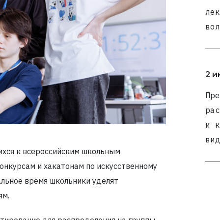
лек
вол
2 и
Пре
рас
и к
вид
ихся к всероссийским школьным
конкурсам и хакатонам по искусственному
тальное время школьники уделят
ям.
стирование для распределения на группы