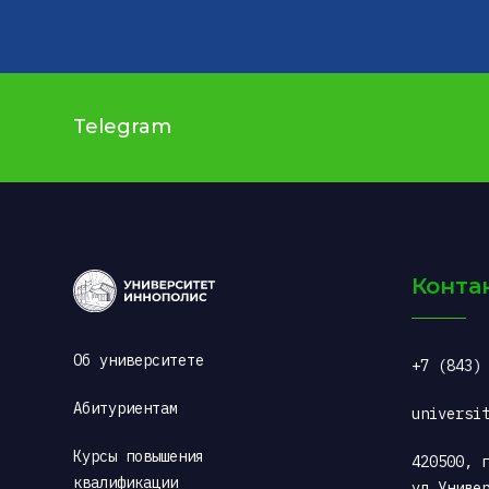
Telegram
Конта
Об университете
+7 (843)
Абитуриентам
universi
Курсы повышения 
420500, г
квалификации
ул.Униве