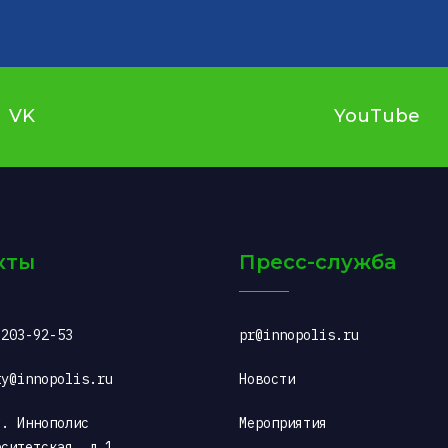
VK
YouTube
кты
Пресс-служба
 203-92-53
pr@innopolis.ru
ty@innopolis.ru
Новости
. Иннополис 
Мероприятия
рситетская, д.1