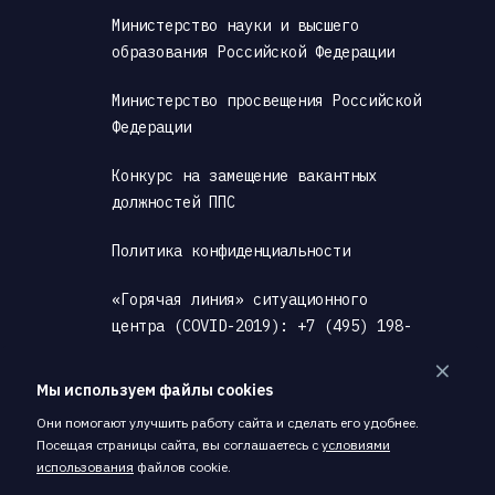
Министерство науки и высшего 
образования Российской Федерации
Министерство просвещения Российской 
Федерации
Конкурс на замещение вакантных 
должностей ППС
Политика конфиденциальности
«Горячая линия» ситуационного 
центра (COVID-2019): +7 (495) 198-
00-00
Мы используем файлы cookies
Антитеррористическая деятельность
Они помогают улучшить работу сайта и сделать его удобнее.
Посещая страницы сайта, вы соглашаетесь с
условиями
Скачать PDF, содержащий материалы 
использования
файлов cookie.
страницы