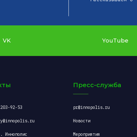
VK
YouTube
кты
Пресс-служба
 203-92-53
pr@innopolis.ru
ty@innopolis.ru
Новости
. Иннополис 
Мероприятия