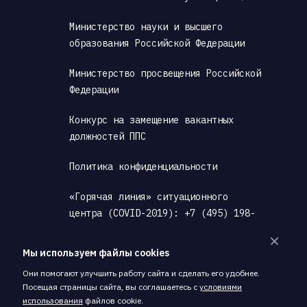
Министерство науки и высшего 
образования Российской Федерации
Министерство просвещения Российской 
Федерации
Конкурс на замещение вакантных 
должностей ППС
Политика конфиденциальности
«Горячая линия» ситуационного 
центра (COVID-2019): +7 (495) 198-
00-00
Мы используем файлы cookies
Антитеррористическая деятельность
Они помогают улучшить работу сайта и сделать его удобнее.
Посещая страницы сайта, вы соглашаетесь с
условиями
Скачать PDF, содержащий материалы 
использования
файлов cookie.
страницы