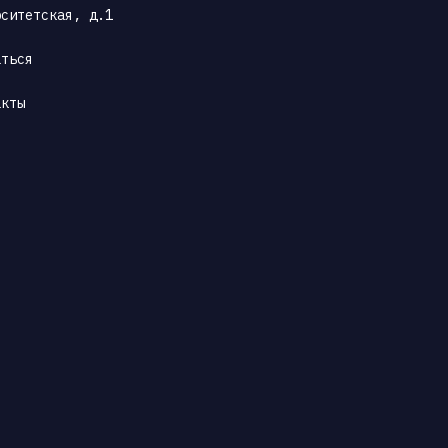
рситетская, д.1
аться
акты