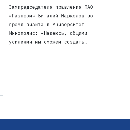
Зампредседателя правления ПАО
«Газпром» Виталий Маркелов во
время визита в Университет
Иннополис: «Надеюсь, общими
усилиями мы сможем создать
технологии, благодаря которым
будем эффективнее использовать
наши ресурсы»