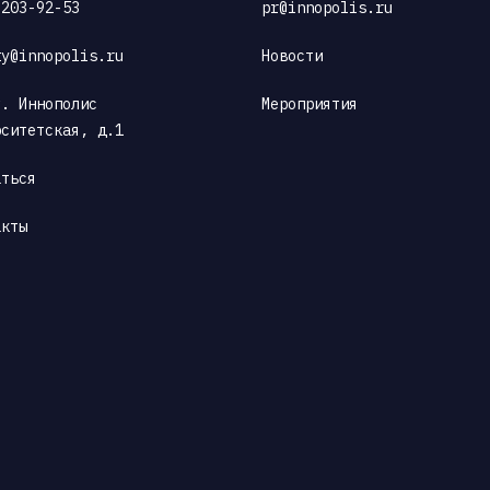
 203-92-53
pr@innopolis.ru
ty@innopolis.ru
Новости
. Иннополис 
Мероприятия
рситетская, д.1
аться
акты