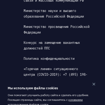
связи и массовых коммуникаций РФ
бучения, персистентные структуры
Министерство науки и высшего 
образования Российской Федерации
товки «Иннополис Опен», необходимо
ммы. На профилях «Информационная
Министерство просвещения Российской 
Федерации
ции организаторы попросят пройти
ть школьников в группы по уровню
Конкурс на замещение вакантных 
иад, учащихся партнёрских школ,
должностей ППС
 категорий школьников действует
Политика конфиденциальности
ной подготовки «Иннополис Опен» и
«Горячая линия» ситуационного 
центра (COVID-2019): +7 (495) 198-
ться со скидками, при регистрации
00-00
нное письмо с описанием заслуг,
Мы используем файлы cookies
ио — дипломы и сертификаты,
Антитеррористическая деятельность
Они помогают улучшить работу сайта и сделать его удобнее.
ти. Приём заявок на грантовый
Посещая страницы сайта, вы соглашаетесь с
условиями
Скачать PDF, содержащий материалы 
в летней школы определит экспертная
использования
файлов cookie.