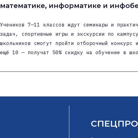
математике, информатике и инфобе
Учеников 7—11 классов ждут семинары и практи
задач, спортивные игры и экскурсии по кампус
школьников смогут пройти отборочный конкурс 
ещё 10 — получат 50% скидку на обучение в шк
принимаются до 20 мая. Количество мест ограничено. Двухнедельное
пройдёт в Университете Иннополис в две смены
августа. Цель школы — подготовить учащихся к
школьников по техническим направлениям, «Инн
перечня РСОШ и конкурсным мероприятиям по четырём профилям:
включит изучение тем, связанных с алгеброй, 
доказательства в олимпиадных задачах, комбин
СПЕЦПРО
других. В конце обучения пройдут математичес
школьники применят полученные знания. Даты: 19 июля — 1 августа Регистрация