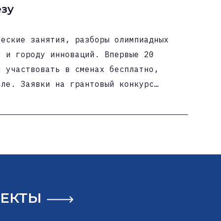
зу
ческие занятия, разборы олимпиадных
у и городу инноваций. Впервые 20
и участвовать в сменах бесплатно,
оле. Заявки на грантовый конкурс
 обучение
: 19 июля — 1 августа и 3—16
 всероссийским олимпиадам
ополис Опен», соревнованиям из
 Математика Интенсив
геометрией и теорией чисел: методов
аторики, графов, алгоритмов и
ЕКТЫ
кие бои и внутренняя олимпиада, где