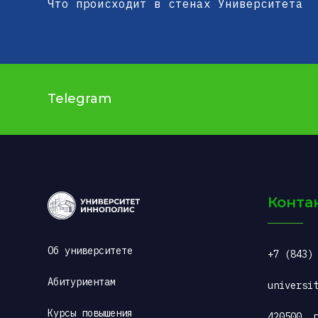
Что происходит в стенах Университета
Telegram
Конта
Об университете
+7 (843)
Абитуриентам
universi
Курсы повышения 
420500, г