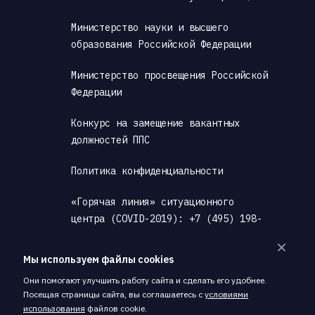
Министерство науки и высшего 
образования Российской Федерации
Министерство просвещения Российской 
Федерации
Конкурс на замещение вакантных 
должностей ППС
Политика конфиденциальности
«Горячая линия» ситуационного 
центра (COVID-2019): +7 (495) 198-
00-00
Мы используем файлы cookies
Антитеррористическая деятельность
Они помогают улучшить работу сайта и сделать его удобнее.
Посещая страницы сайта, вы соглашаетесь с
условиями
Скачать PDF, содержащий материалы 
использования
файлов cookie.
страницы