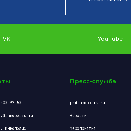
VK
YouTube
кты
Пресс-служба
 203-92-53
pr@innopolis.ru
ty@innopolis.ru
Новости
. Иннополис 
Мероприятия