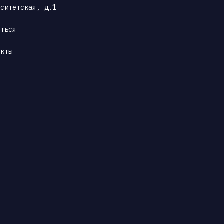
рситетская, д.1
аться
акты